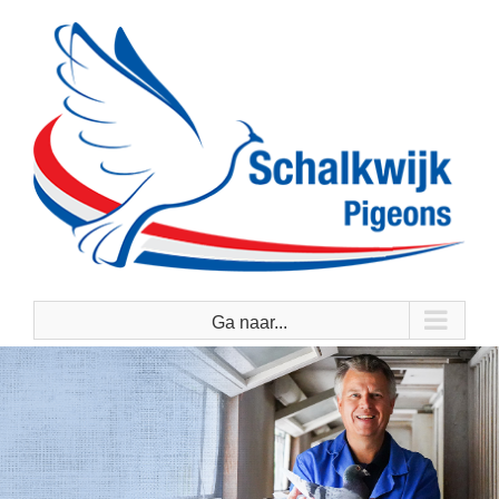
Ga
naar
inhoud
Ga naar...