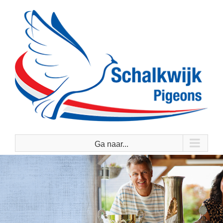
Ga
naar
inhoud
Ga naar...