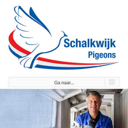
Ga
naar
inhoud
Ga naar...