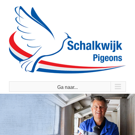
Ga
naar
inhoud
Ga naar...