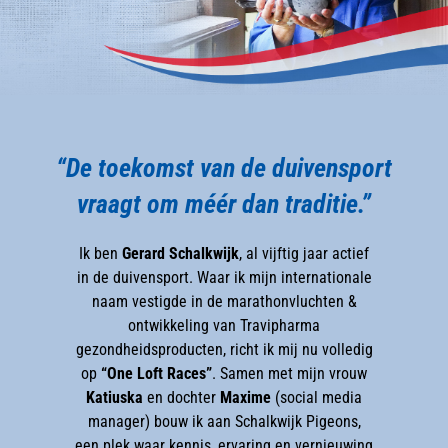
“De toekomst van de duivensport
vraagt om méér dan traditie.”
Ik ben
Gerard Schalkwijk
, al vijftig jaar actief
in de duivensport. Waar ik mijn internationale
naam vestigde in de marathonvluchten &
ontwikkeling van Travipharma
gezondheidsproducten, richt ik mij nu volledig
op
“One Loft Races”
. Samen met mijn vrouw
Katiuska
en dochter
Maxime
(social media
manager) bouw ik aan Schalkwijk Pigeons,
een plek waar kennis, ervaring en vernieuwing